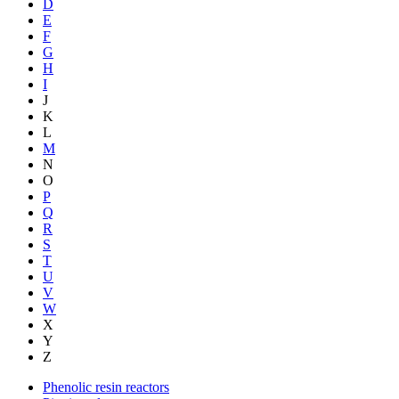
D
E
F
G
H
I
J
K
L
M
N
O
P
Q
R
S
T
U
V
W
X
Y
Z
Phenolic resin reactors