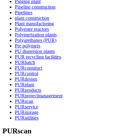
Pigging plant
Pipeline construction
Pipelines
plant construction
Plant manufactoring
Polyester reactors
Polymerization plants
Polyurethanes (PUR)
Pre polymers
PU dispersion plants
PUR recycling facilities
PURbatch
PURconstruct
PURcontrol
PURdesign
PURplant
PURproducts
PURprojectmanagement
PURscan
PURservice
PURstorage
PURutilities
PURscan